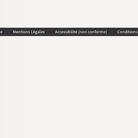
te
Mentions Légales
Accessibilité (non conforme)
Conditions 