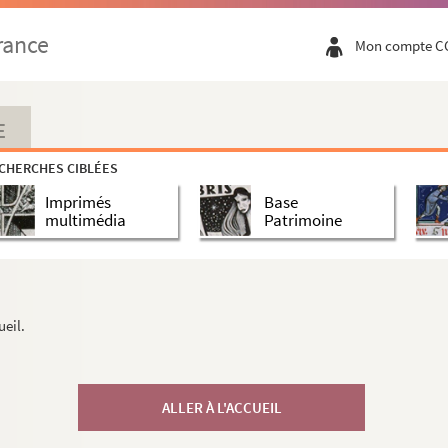
rance
Mon compte C
E
CHERCHES CIBLÉES
Imprimés
Base
multimédia
Patrimoine
ueil.
ALLER À L'ACCUEIL