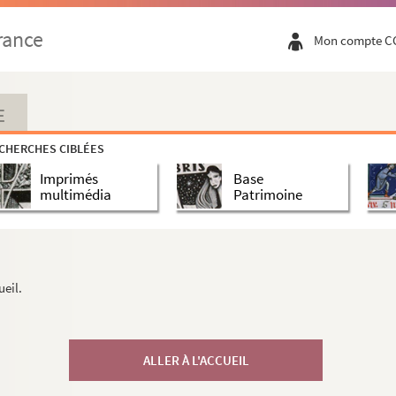
rance
Mon compte C
E
CHERCHES CIBLÉES
Imprimés
Base
multimédia
Patrimoine
ueil.
ALLER À L'ACCUEIL