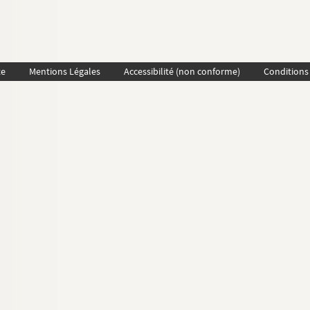
te
Mentions Légales
Accessibilité (non conforme)
Conditions 