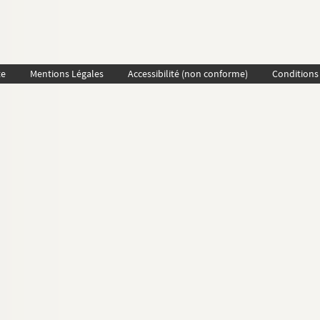
te
Mentions Légales
Accessibilité (non conforme)
Conditions 