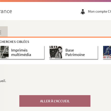
rance
Mon compte C
E
CHERCHES CIBLÉES
Imprimés
Base
multimédia
Patrimoine
ueil.
ALLER À L'ACCUEIL