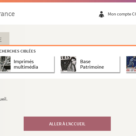
rance
Mon compte C
E
CHERCHES CIBLÉES
Imprimés
Base
multimédia
Patrimoine
ueil.
ALLER À L'ACCUEIL