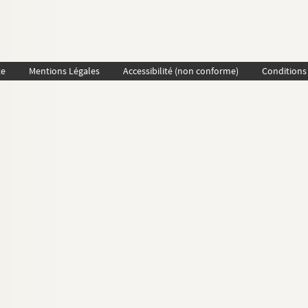
te
Mentions Légales
Accessibilité (non conforme)
Conditions 