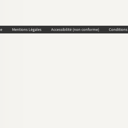
te
Mentions Légales
Accessibilité (non conforme)
Conditions 