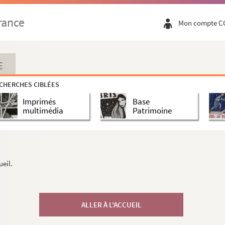
rance
Mon compte C
E
CHERCHES CIBLÉES
Imprimés
Base
multimédia
Patrimoine
ueil.
ALLER À L'ACCUEIL