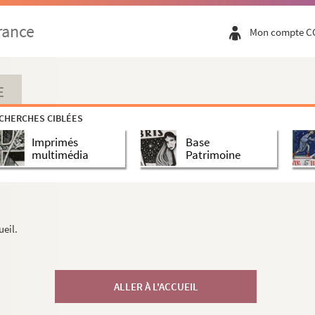
rance
Mon compte C
E
CHERCHES CIBLÉES
Imprimés
Base
multimédia
Patrimoine
ueil.
ALLER À L'ACCUEIL