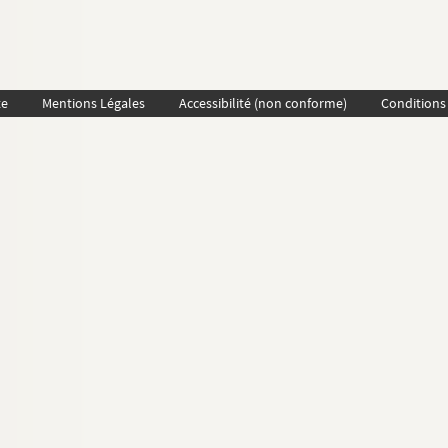
te
Mentions Légales
Accessibilité (non conforme)
Conditions 