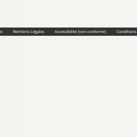
te
Mentions Légales
Accessibilité (non conforme)
Conditions 