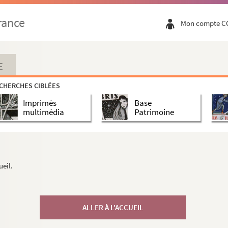
rance
Mon compte C
E
CHERCHES CIBLÉES
Imprimés
Base
multimédia
Patrimoine
ueil.
ALLER À L'ACCUEIL