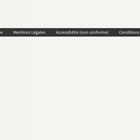
te
Mentions Légales
Accessibilité (non conforme)
Conditions 