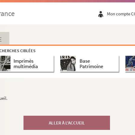
rance
Mon compte C
E
CHERCHES CIBLÉES
Imprimés
Base
multimédia
Patrimoine
ueil.
ALLER À L'ACCUEIL