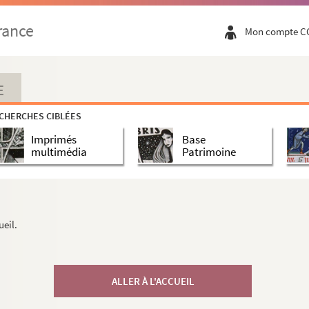
rance
Mon compte C
E
CHERCHES CIBLÉES
Imprimés
Base
multimédia
Patrimoine
ueil.
ALLER À L'ACCUEIL