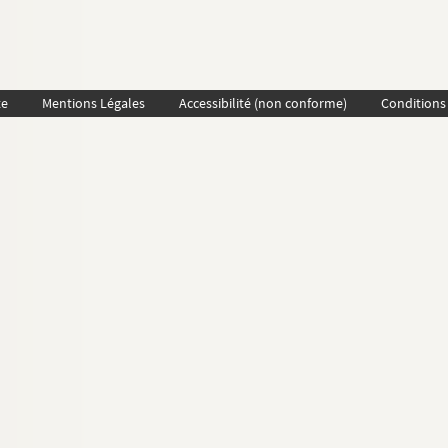
te
Mentions Légales
Accessibilité (non conforme)
Conditions 