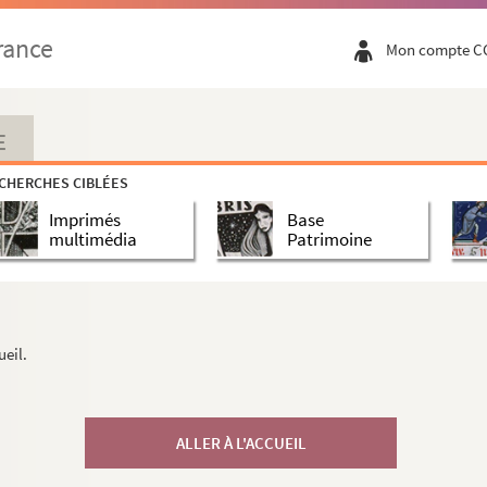
rance
Mon compte C
E
CHERCHES CIBLÉES
Imprimés
Base
multimédia
Patrimoine
ueil.
ALLER À L'ACCUEIL