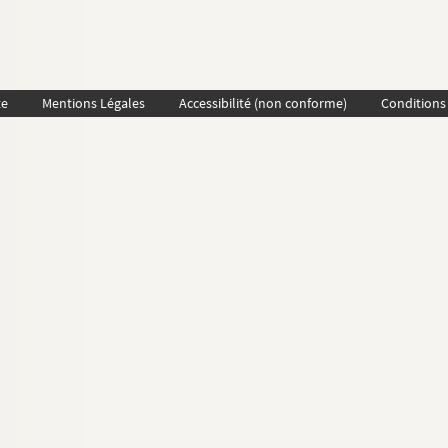
te
Mentions Légales
Accessibilité (non conforme)
Conditions 