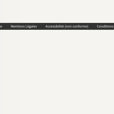
te
Mentions Légales
Accessibilité (non conforme)
Conditions 