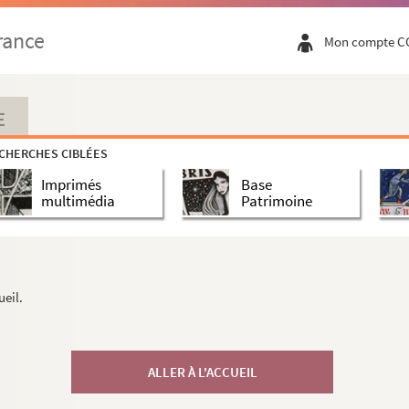
rance
Mon compte C
E
CHERCHES CIBLÉES
Imprimés
Base
multimédia
Patrimoine
ueil.
ALLER À L'ACCUEIL