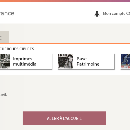
rance
Mon compte C
E
CHERCHES CIBLÉES
Imprimés
Base
multimédia
Patrimoine
ueil.
ALLER À L'ACCUEIL