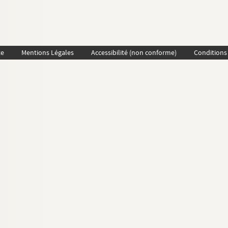
te
Mentions Légales
Accessibilité (non conforme)
Conditions 