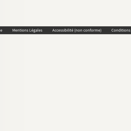
te
Mentions Légales
Accessibilité (non conforme)
Conditions 