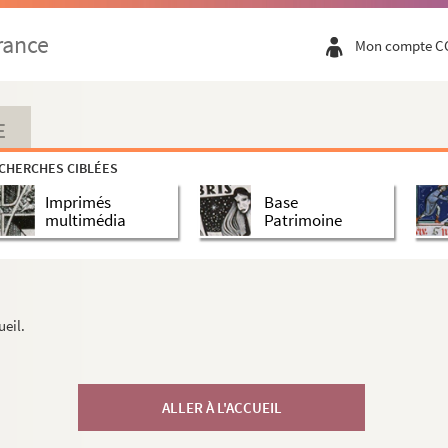
rance
Mon compte C
E
CHERCHES CIBLÉES
Imprimés
Base
multimédia
Patrimoine
ueil.
ALLER À L'ACCUEIL