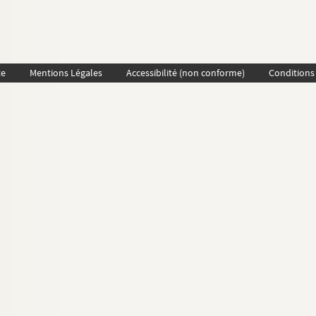
te
Mentions Légales
Accessibilité (non conforme)
Conditions 