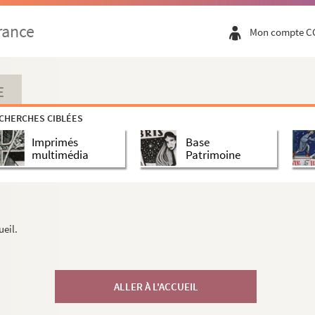
rance
Mon compte C
E
CHERCHES CIBLÉES
Imprimés
Base
multimédia
Patrimoine
ueil.
ALLER À L'ACCUEIL