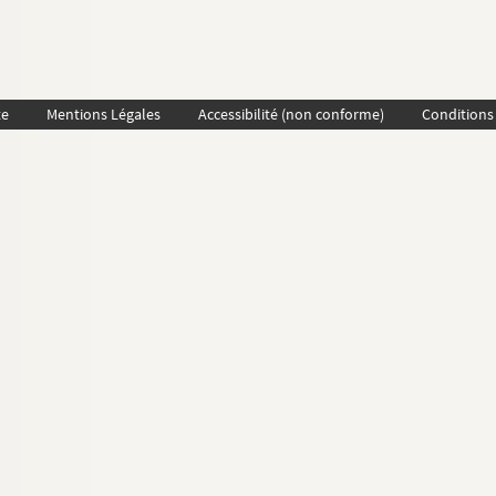
te
Mentions Légales
Accessibilité (non conforme)
Conditions 