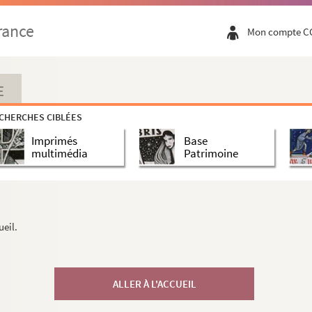
rance
Mon compte C
E
CHERCHES CIBLÉES
Imprimés
Base
multimédia
Patrimoine
ueil.
ALLER À L'ACCUEIL