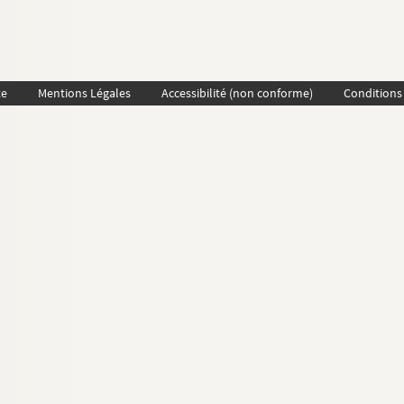
te
Mentions Légales
Accessibilité (non conforme)
Conditions 