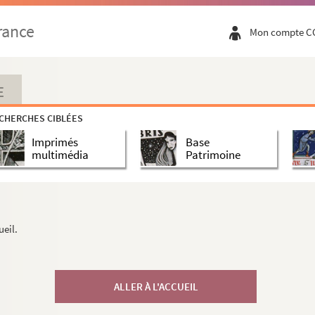
rance
Mon compte C
E
CHERCHES CIBLÉES
Imprimés
Base
multimédia
Patrimoine
ueil.
ALLER À L'ACCUEIL