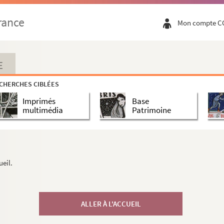
rance
Mon compte C
E
CHERCHES CIBLÉES
Imprimés
Base
multimédia
Patrimoine
ueil.
ALLER À L'ACCUEIL