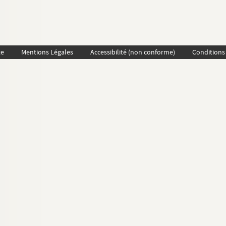
te
Mentions Légales
Accessibilité (non conforme)
Conditions 