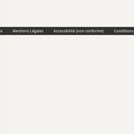
te
Mentions Légales
Accessibilité (non conforme)
Conditions 