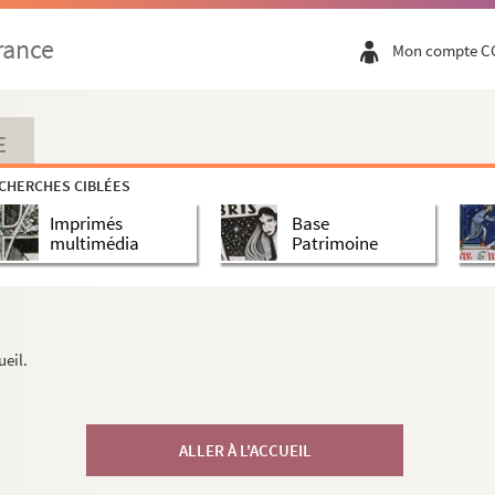
rance
Mon compte C
E
CHERCHES CIBLÉES
Imprimés
Base
multimédia
Patrimoine
ueil.
ALLER À L'ACCUEIL