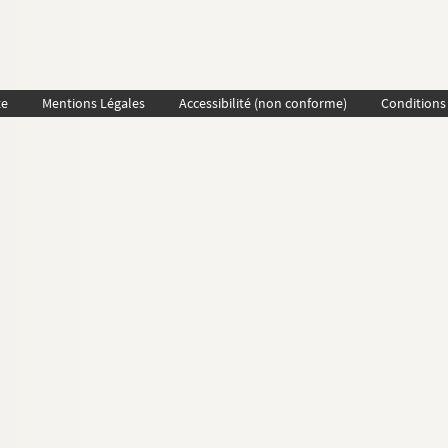
te
Mentions Légales
Accessibilité (non conforme)
Conditions 