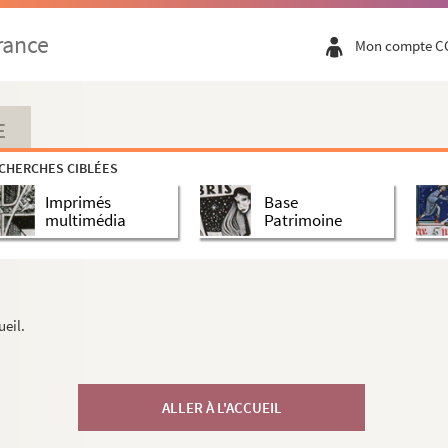
rance
Mon compte C
E
CHERCHES CIBLÉES
Imprimés
Base
multimédia
Patrimoine
ueil.
ALLER À L'ACCUEIL