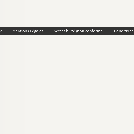
te
Mentions Légales
Accessibilité (non conforme)
Conditions 