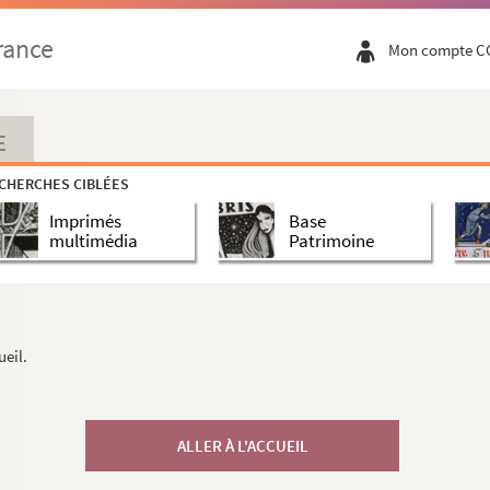
rance
Mon compte C
E
CHERCHES CIBLÉES
Imprimés
Base
multimédia
Patrimoine
ueil.
ALLER À L'ACCUEIL