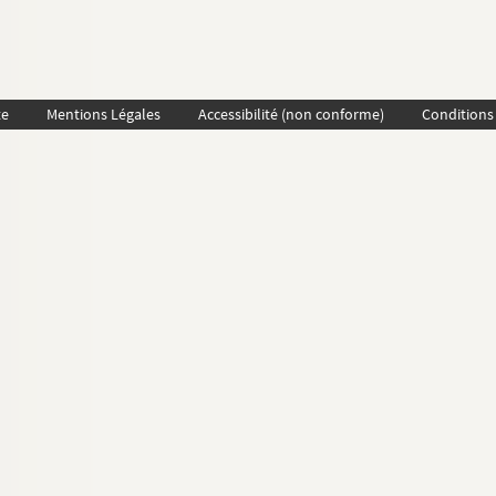
te
Mentions Légales
Accessibilité (non conforme)
Conditions 