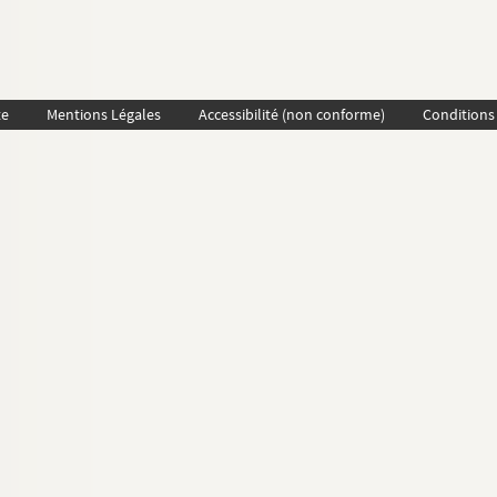
te
Mentions Légales
Accessibilité (non conforme)
Conditions 