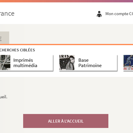
rance
Mon compte C
E
CHERCHES CIBLÉES
Imprimés
Base
multimédia
Patrimoine
ueil.
ALLER À L'ACCUEIL