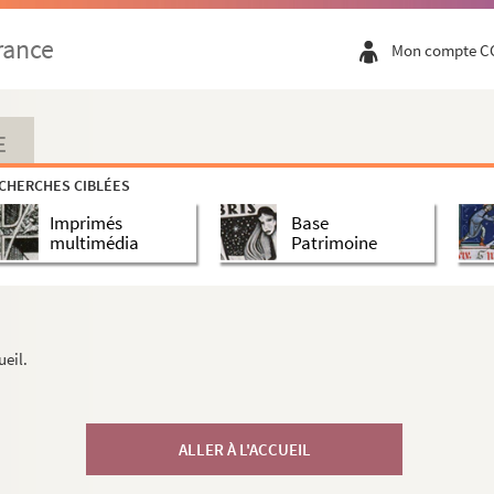
rance
Mon compte C
E
CHERCHES CIBLÉES
Imprimés
Base
multimédia
Patrimoine
ueil.
ALLER À L'ACCUEIL