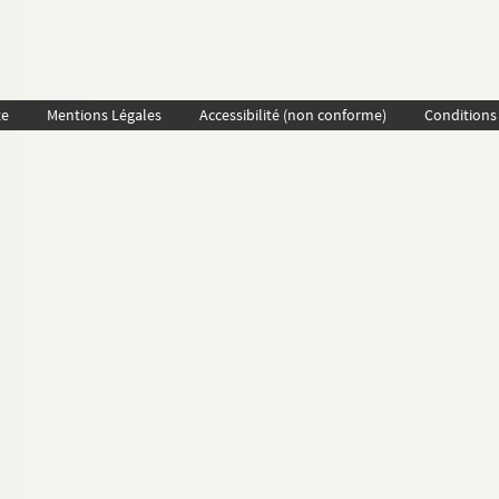
te
Mentions Légales
Accessibilité (non conforme)
Conditions 