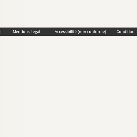
te
Mentions Légales
Accessibilité (non conforme)
Conditions 