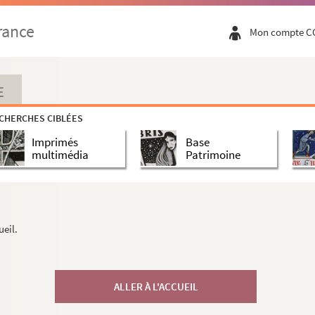
rance
Mon compte C
E
CHERCHES CIBLÉES
Imprimés
Base
multimédia
Patrimoine
ueil.
ALLER À L'ACCUEIL