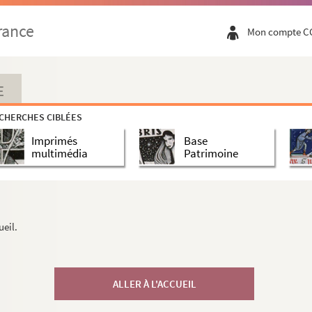
rance
Mon compte C
E
CHERCHES CIBLÉES
Imprimés
Base
multimédia
Patrimoine
ueil.
ALLER À L'ACCUEIL