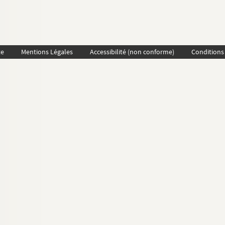
te
Mentions Légales
Accessibilité (non conforme)
Conditions 