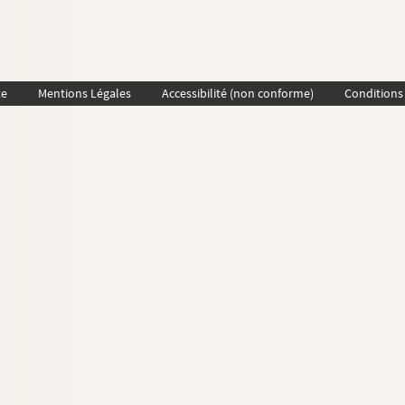
te
Mentions Légales
Accessibilité (non conforme)
Conditions 