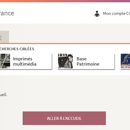
rance
Mon compte C
E
CHERCHES CIBLÉES
Imprimés
Base
multimédia
Patrimoine
ueil.
ALLER À L'ACCUEIL