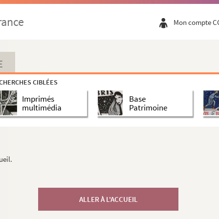
rance
Mon compte C
E
CHERCHES CIBLÉES
Imprimés
Base
multimédia
Patrimoine
ueil.
ALLER À L'ACCUEIL