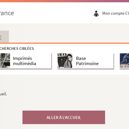
rance
Mon compte C
E
CHERCHES CIBLÉES
Imprimés
Base
multimédia
Patrimoine
ueil.
ALLER À L'ACCUEIL