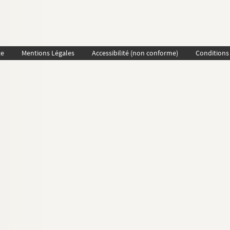
te
Mentions Légales
Accessibilité (non conforme)
Conditions 