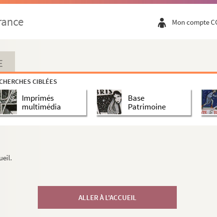
rance
Mon compte C
E
CHERCHES CIBLÉES
Imprimés
Base
multimédia
Patrimoine
ueil.
ALLER À L'ACCUEIL