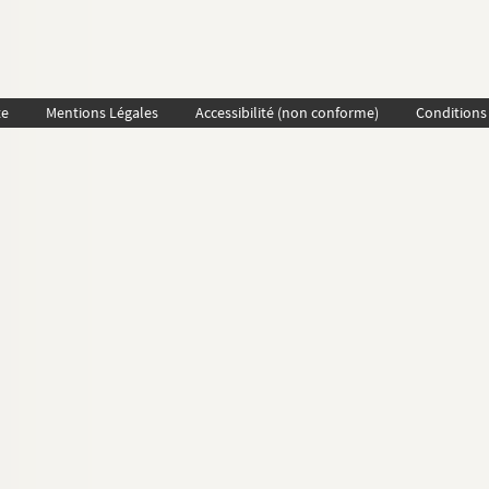
te
Mentions Légales
Accessibilité (non conforme)
Conditions 