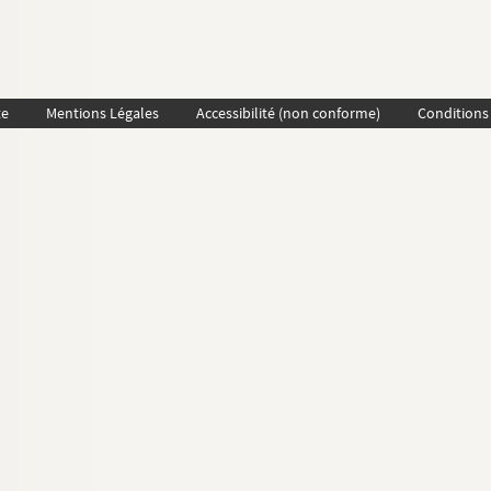
te
Mentions Légales
Accessibilité (non conforme)
Conditions 