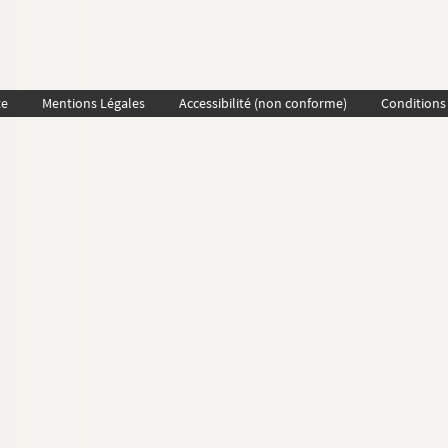
te
Mentions Légales
Accessibilité (non conforme)
Conditions 