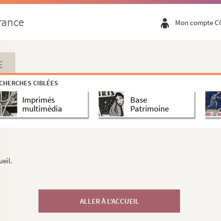
rance
Mon compte C
E
CHERCHES CIBLÉES
Imprimés
Base
multimédia
Patrimoine
ueil.
ALLER À L'ACCUEIL