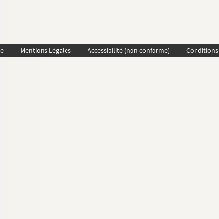
te
Mentions Légales
Accessibilité (non conforme)
Conditions 