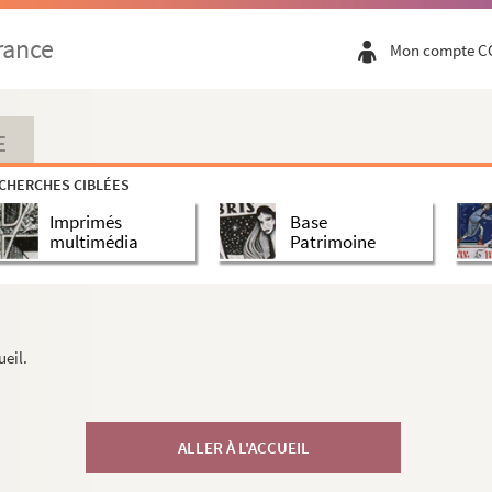
rance
Mon compte C
E
CHERCHES CIBLÉES
Imprimés
Base
multimédia
Patrimoine
ueil.
ALLER À L'ACCUEIL