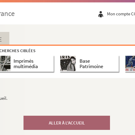
rance
Mon compte C
E
CHERCHES CIBLÉES
Imprimés
Base
multimédia
Patrimoine
ueil.
ALLER À L'ACCUEIL