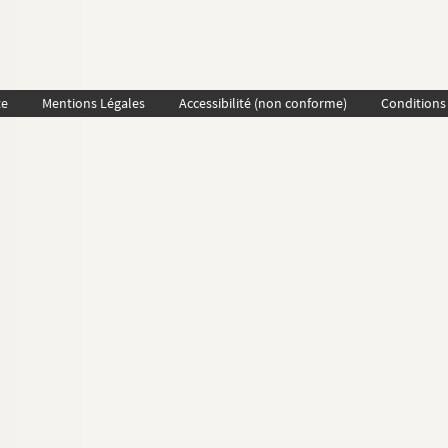
te
Mentions Légales
Accessibilité (non conforme)
Conditions 