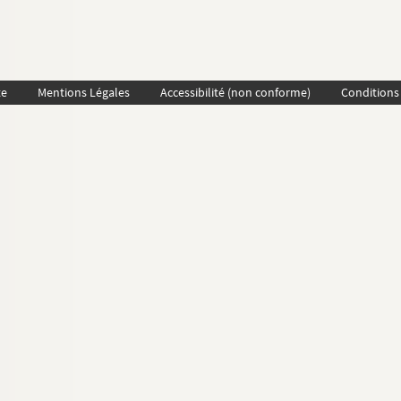
te
Mentions Légales
Accessibilité (non conforme)
Conditions 