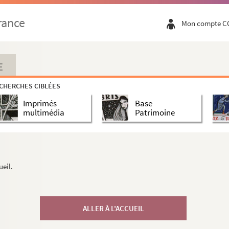
rance
Mon compte C
E
CHERCHES CIBLÉES
Imprimés
Base
multimédia
Patrimoine
ueil.
ALLER À L'ACCUEIL