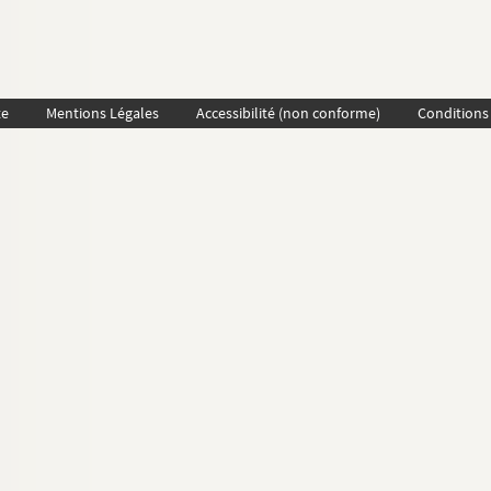
te
Mentions Légales
Accessibilité (non conforme)
Conditions 