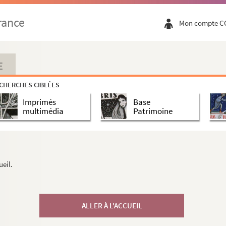
rance
Mon compte C
E
CHERCHES CIBLÉES
Imprimés
Base
multimédia
Patrimoine
ueil.
ALLER À L'ACCUEIL