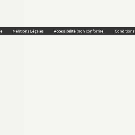
te
Mentions Légales
Accessibilité (non conforme)
Conditions 