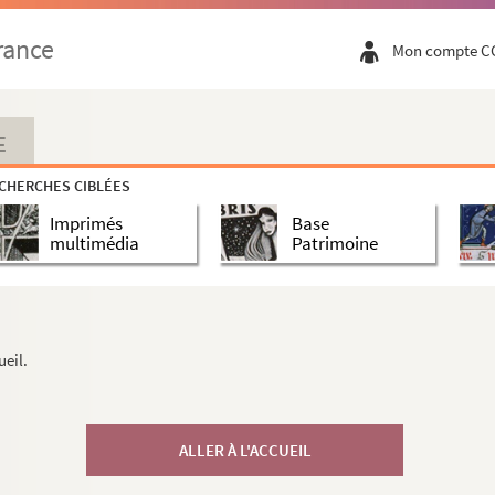
rance
Mon compte C
E
CHERCHES CIBLÉES
Imprimés
Base
multimédia
Patrimoine
ueil.
ALLER À L'ACCUEIL