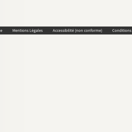
te
Mentions Légales
Accessibilité (non conforme)
Conditions 