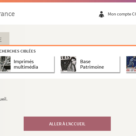
rance
Mon compte C
E
CHERCHES CIBLÉES
Imprimés
Base
multimédia
Patrimoine
ueil.
ALLER À L'ACCUEIL