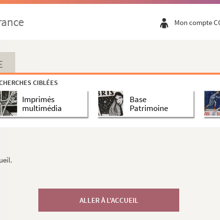
rance
Mon compte C
E
CHERCHES CIBLÉES
Imprimés
Base
multimédia
Patrimoine
ueil.
ALLER À L'ACCUEIL