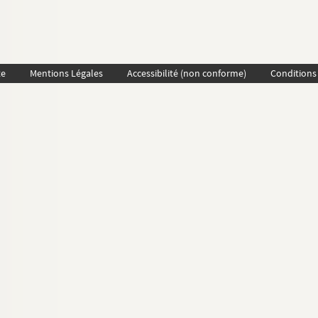
te
Mentions Légales
Accessibilité (non conforme)
Conditions 