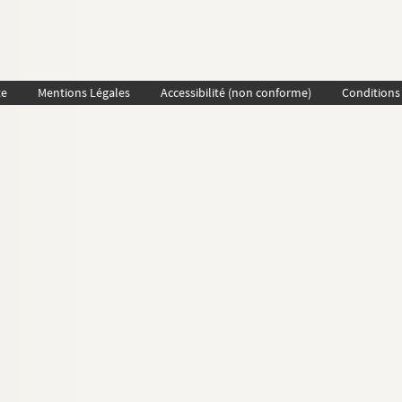
te
Mentions Légales
Accessibilité (non conforme)
Conditions 