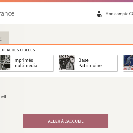
rance
Mon compte C
E
CHERCHES CIBLÉES
Imprimés
Base
multimédia
Patrimoine
ueil.
ALLER À L'ACCUEIL