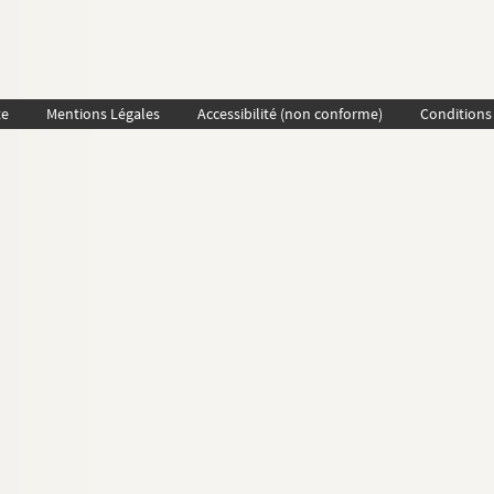
te
Mentions Légales
Accessibilité (non conforme)
Conditions 