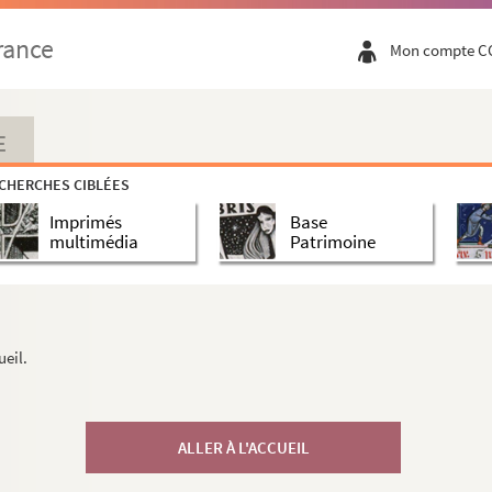
rance
Mon compte C
E
CHERCHES CIBLÉES
Imprimés
Base
multimédia
Patrimoine
ueil.
ALLER À L'ACCUEIL