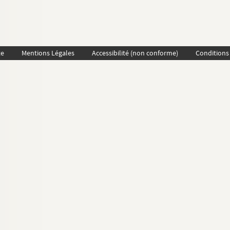
te
Mentions Légales
Accessibilité (non conforme)
Conditions 