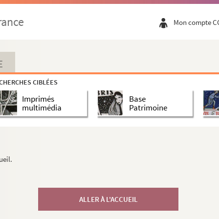
rance
Mon compte C
E
CHERCHES CIBLÉES
Imprimés
Base
multimédia
Patrimoine
ueil.
ALLER À L'ACCUEIL