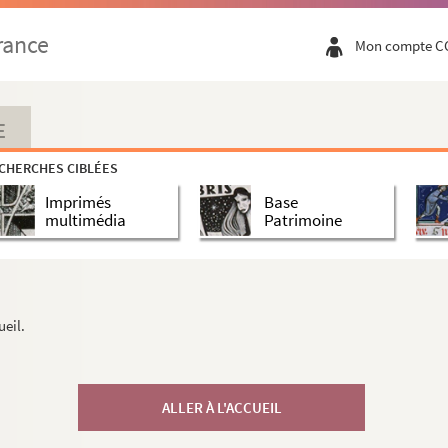
rance
Mon compte C
E
CHERCHES CIBLÉES
Imprimés
Base
multimédia
Patrimoine
ueil.
ALLER À L'ACCUEIL