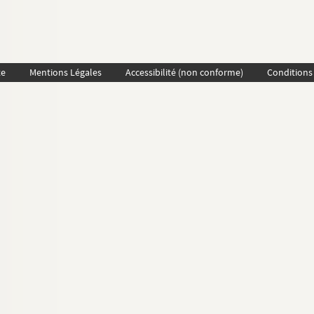
te
Mentions Légales
Accessibilité (non conforme)
Conditions 