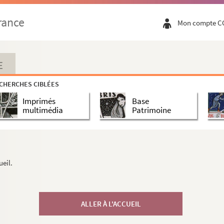
rance
Mon compte C
E
CHERCHES CIBLÉES
Imprimés
Base
multimédia
Patrimoine
ueil.
ALLER À L'ACCUEIL