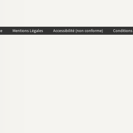
te
Mentions Légales
Accessibilité (non conforme)
Conditions 