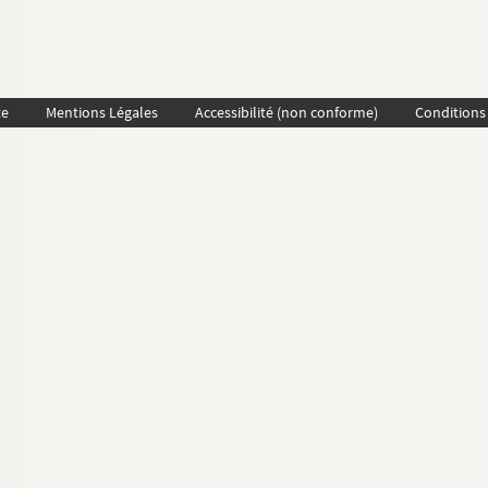
te
Mentions Légales
Accessibilité (non conforme)
Conditions 