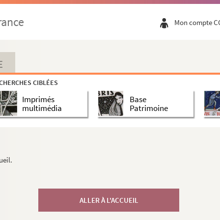
rance
Mon compte C
E
CHERCHES CIBLÉES
Imprimés
Base
multimédia
Patrimoine
ueil.
ALLER À L'ACCUEIL