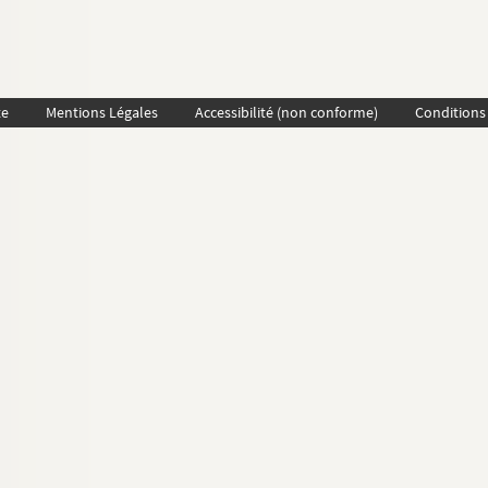
te
Mentions Légales
Accessibilité (non conforme)
Conditions 