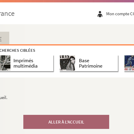
rance
Mon compte C
E
CHERCHES CIBLÉES
Imprimés
Base
multimédia
Patrimoine
ueil.
ALLER À L'ACCUEIL