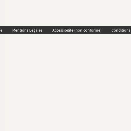
te
Mentions Légales
Accessibilité (non conforme)
Conditions 