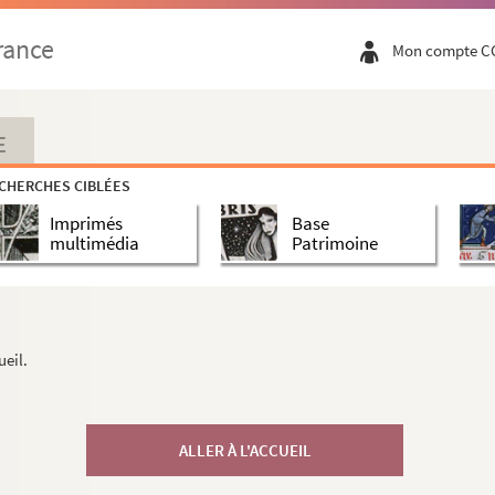
rance
Mon compte C
E
CHERCHES CIBLÉES
Imprimés
Base
multimédia
Patrimoine
ueil.
ALLER À L'ACCUEIL