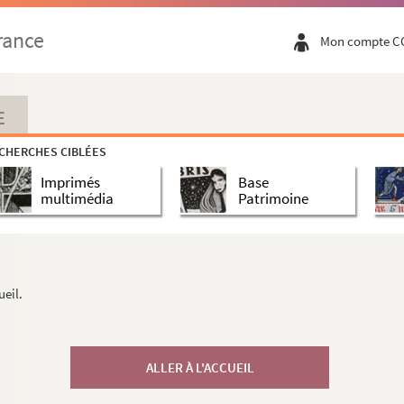
rance
Mon compte C
E
CHERCHES CIBLÉES
Imprimés
Base
multimédia
Patrimoine
ueil.
ALLER À L'ACCUEIL