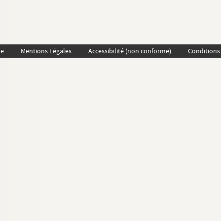
te
Mentions Légales
Accessibilité (non conforme)
Conditions 