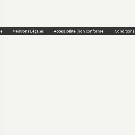
te
Mentions Légales
Accessibilité (non conforme)
Conditions 