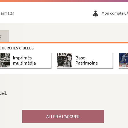
rance
Mon compte C
E
CHERCHES CIBLÉES
Imprimés
Base
multimédia
Patrimoine
ueil.
ALLER À L'ACCUEIL