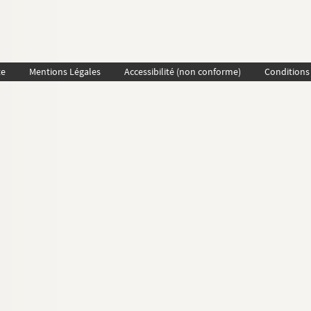
te
Mentions Légales
Accessibilité (non conforme)
Conditions 