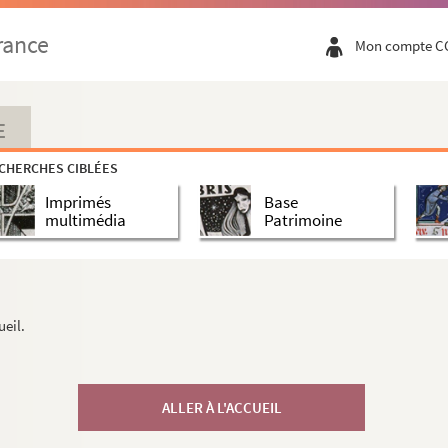
rance
Mon compte C
E
CHERCHES CIBLÉES
Imprimés
Base
multimédia
Patrimoine
ueil.
ALLER À L'ACCUEIL