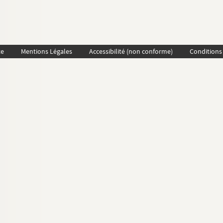
te
Mentions Légales
Accessibilité (non conforme)
Conditions 