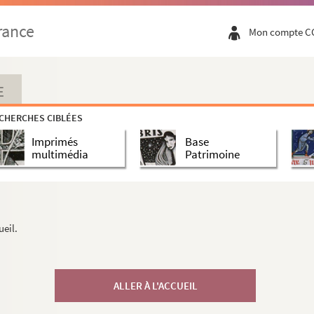
rance
Mon compte C
E
CHERCHES CIBLÉES
Imprimés
Base
multimédia
Patrimoine
ueil.
ALLER À L'ACCUEIL